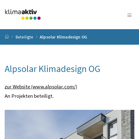
Zum Inhalt
Zum Hauptmenü
Zum Untermenü
Zur Suche
Accesskey
[4]
Accesskey
[1]
Accesskey
[3]
Accesskey
[2]
Startseite
Beteiligte
Alpsolar Klimadesign OG
Alpsolar Klimadesign OG
zur Website (www.alpsolar.com/)
An Projekten beteiligt.