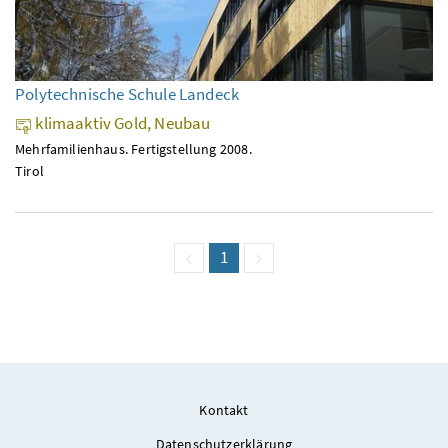
Polytechnische Schule Landeck
klimaaktiv Gold, Neubau
Mehrfamilienhaus. Fertigstellung 2008.
Tirol
vorige Seite
Seite
1
(aktuell)
nächste Seite
Kontakt
Datenschutzerklärung