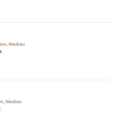
tion, Neubau
8.
on, Neubau
.