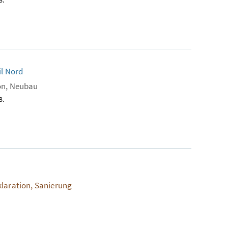
il Nord
on, Neubau
8.
klaration, Sanierung