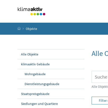
Zum Inhalt
Zum Hauptmenü
Zum Untermenü
Zur Suche
Accesskey
[4]
Accesskey
[1]
Accesskey
[3]
Accesskey
[2]
Startseite
Objekte
Alle 
Alle Objekte
klimaaktiv Gebäude
Übersic
Wohngebäude
Suchbegri
Dienstleistungsgebäude
Alle Objek
Staatspreisgebäude
Filte
Siedlungen und Quartiere