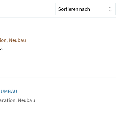
tion, Neubau
6.
D UMBAU
laration, Neubau