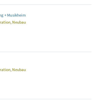
ng + Musikheim
aration, Neubau
aration, Neubau