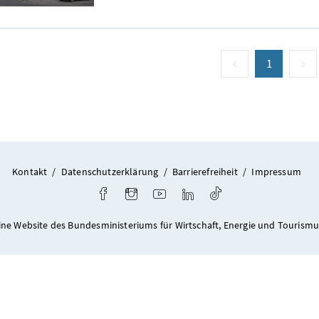
vorige Seite
Seite
1
(aktuell)
n
Kontakt
/
Datenschutzerklärung
/
Barrierefreiheit
/
Impressum
Facebook
Instagram
Youtube
LinkedIn
TikTok
ine Website des Bundesministeriums für Wirtschaft, Energie und Tourismu