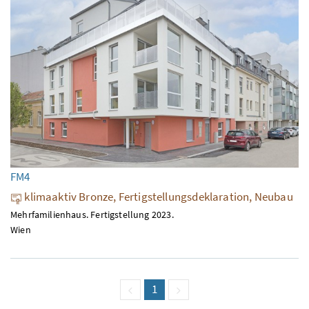
FM4
klimaaktiv Bronze, Fertigstellungsdeklaration, Neubau
Mehrfamilienhaus. Fertigstellung 2023.
Wien
vorige Seite
Seite
1
(aktuell)
nächste Seite