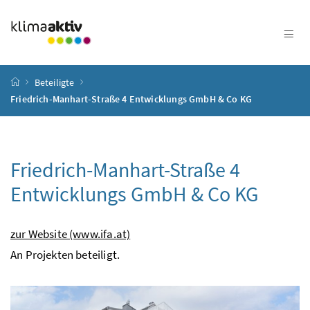
Zum Inhalt
Zum Hauptmenü
Zum Untermenü
Zur Suche
Accesskey
[4]
Accesskey
[1]
Accesskey
[3]
Accesskey
[2]
Startseite
Beteiligte
Friedrich-Manhart-Straße 4 Entwicklungs GmbH & Co KG
Friedrich-Manhart-Straße 4
Entwicklungs GmbH & Co KG
zur Website (www.ifa.at)
An Projekten beteiligt.