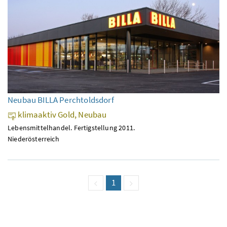
Neubau BILLA Perchtoldsdorf
klimaaktiv Gold, Neubau
Lebensmittelhandel. Fertigstellung 2011.
Niederösterreich
vorige Seite
Seite
1
(aktuell)
nächste Seite