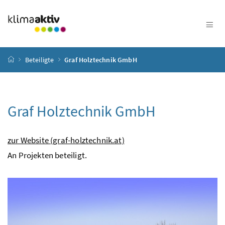
Zum Inhalt
Zum Hauptmenü
Zum Untermenü
Zur Suche
Accesskey
[4]
Accesskey
[1]
Accesskey
[3]
Accesskey
[2]
Startseite
Beteiligte
Graf Holztechnik GmbH
Graf Holztechnik GmbH
zur Website (graf-holztechnik.at)
An Projekten beteiligt.