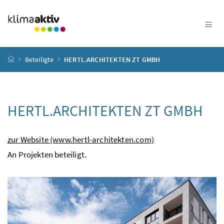
Zum Inhalt
Zum Hauptmenü
Zum Untermenü
Zur Suche
Accesskey
[4]
Accesskey
[1]
Accesskey
[3]
Accesskey
[2]
Startseite
Beteiligte
HERTL.ARCHITEKTEN ZT GMBH
HERTL.ARCHITEKTEN ZT GMBH
zur Website (www.hertl-architekten.com)
An Projekten beteiligt.