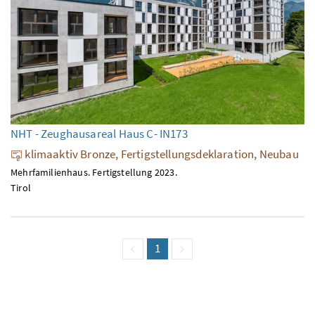
NHT - Zeughausareal Haus C- IN173
klimaaktiv Bronze, Fertigstellungsdeklaration, Neubau
Mehrfamilienhaus. Fertigstellung 2023.
Tirol
vorige Seite
Seite
1
(aktuell)
nächste Seite