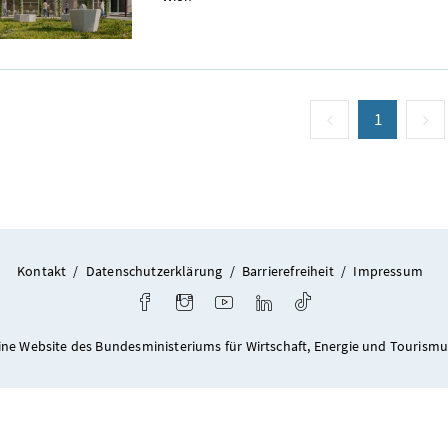
vorige Seite
Seite
1
(aktuell)
n
Kontakt
/
Datenschutzerklärung
/
Barrierefreiheit
/
Impressum
Facebook
Instagram
Youtube
LinkedIn
TikTok
ine Website des Bundesministeriums für Wirtschaft, Energie und Tourismu