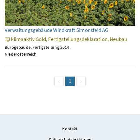
Verwaltungsgebäude Windkraft Simonsfeld AG
klimaaktiv Gold, Fertigstellungsdeklaration, Neubau
Bürogebäude. Fertigstellung 2014.
Niederösterreich
vorige Seite
Seite
1
(aktuell)
nächste Seite
Kontakt
Datenschutzerklärung