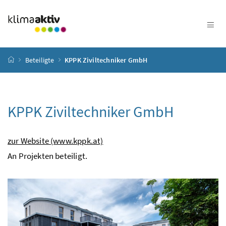
Zum Inhalt
Zum Hauptmenü
Zum Untermenü
Zur Suche
Accesskey
[4]
Accesskey
[1]
Accesskey
[3]
Accesskey
[2]
Startseite
Beteiligte
KPPK Ziviltechniker GmbH
KPPK Ziviltechniker GmbH
zur Website (www.kppk.at)
An Projekten beteiligt.