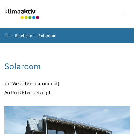
Zum Inhalt
Zum Hauptmenü
Zum Untermenü
Zur Suche
Accesskey
[4]
Accesskey
[1]
Accesskey
[3]
Accesskey
[2]
Startseite
Beteiligte
Solaroom
Solaroom
zur Website (solaroom.at)
An Projekten beteiligt.