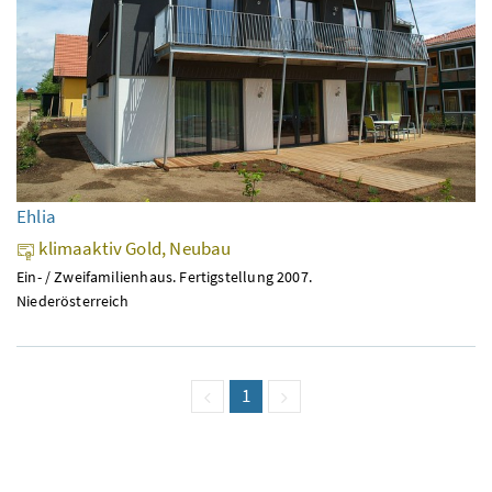
Ehlia
klimaaktiv Gold, Neubau
Ein- / Zweifamilienhaus. Fertigstellung 2007.
Niederösterreich
vorige Seite
Seite
1
(aktuell)
nächste Seite