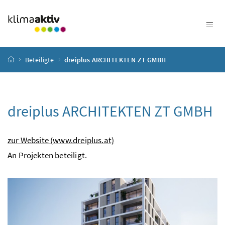
Zum Inhalt
Zum Hauptmenü
Zum Untermenü
Zur Suche
Accesskey
[4]
Accesskey
[1]
Accesskey
[3]
Accesskey
[2]
Startseite
Beteiligte
dreiplus ARCHITEKTEN ZT GMBH
dreiplus ARCHITEKTEN ZT GMBH
zur Website (www.dreiplus.at)
An Projekten beteiligt.