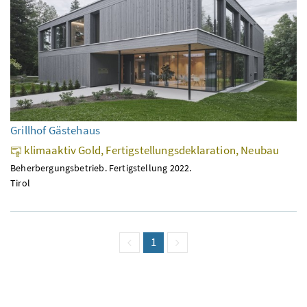
Grillhof Gästehaus
klimaaktiv Gold, Fertigstellungsdeklaration, Neubau
Beherbergungsbetrieb. Fertigstellung 2022.
Tirol
vorige Seite
Seite
1
(aktuell)
nächste Seite