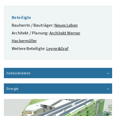
Beteiligte
BauherrIn / Bauträger:
Neues Leben
Architekt / Planung:
Architekt Werner
Hackermüller
Weitere Beteiligte:
Leyrer&Graf
Gebäudedaten
Inhalt aufklappen
Energie
Inhalt aufklappen