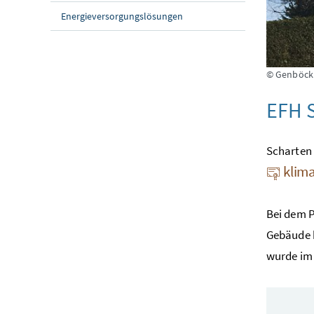
Energieversorgungslösungen
© Genböck
EFH S
Scharten 
klima
Bei dem P
Gebäude 
wurde im