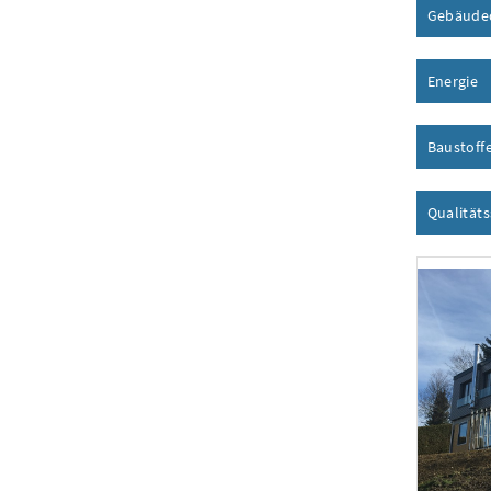
Gebäude
Energie
I
Baustoff
Qualität