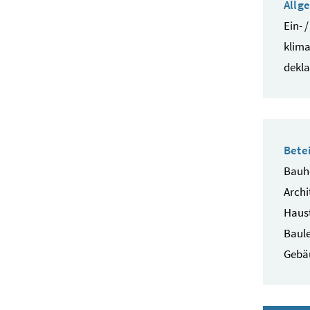
Allg
Ein- 
klima
dekla
Betei
Bauhe
Archi
Haust
Baule
Gebä