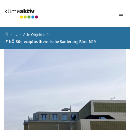
Zum Inhalt
Zum Hauptmenü
Zum Untermenü
Zur Suche
Accesskey
[4]
Accesskey
[1]
Accesskey
[3]
Accesskey
[2]
Startseite
…
Alle Objekte
IZ NÖ-Süd ecoplus thermische Sanierung Büro M19