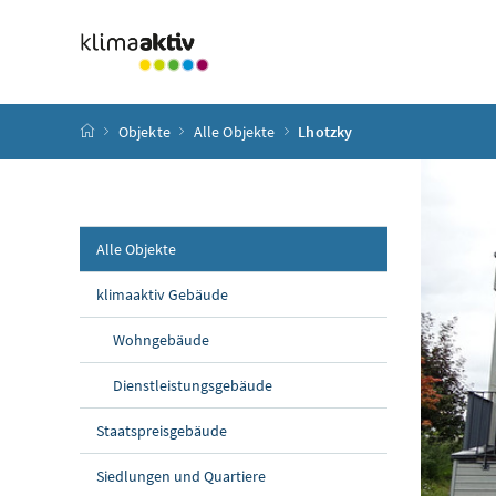
Zum Inhalt
Zum Hauptmenü
Zum Untermenü
Zur Suche
Accesskey
[4]
Accesskey
[1]
Accesskey
[3]
Accesskey
[2]
Startseite
Objekte
Alle Objekte
Lhotzky
Alle Objekte
klimaaktiv Gebäude
Wohngebäude
Dienstleistungsgebäude
Staatspreisgebäude
Siedlungen und Quartiere