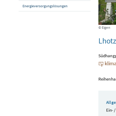
Energieversorgungslösungen
© Eigen
Lhot
Südhangp
klima
Reihenhau
Allg
Ein- 