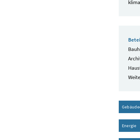
klima
Betei
Bauhe
Archi
Haust
Weite
Gebäude
Energie
I