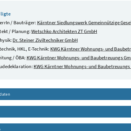
ligte
rrIn / Bauträger:
Kärntner Siedlungswerk Gemeinnützige Gesel
tekt / Planung:
Wetschko Architekten ZT GmbH
hysik:
Dr. Steiner Ziviltechniker GmbH
echnik, HKL, E-Technik:
KWG Kärntner Wohnungs- und Baube
itung / ÖBA:
KWG Kärntner Wohnungs- und Baubetreuungs G
udedeklaration:
KWG Kärntner Wohnungs- und Baubetreuung
daten
Inhalt aufklappen
nhalt aufklappen
e
Inhalt aufklappen