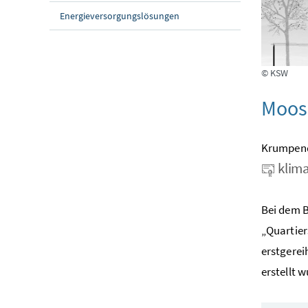
Energieversorgungslösungen
© KSW
Moos
Krumpend
klima
Bei dem B
„Quartier
erstgerei
erstellt w