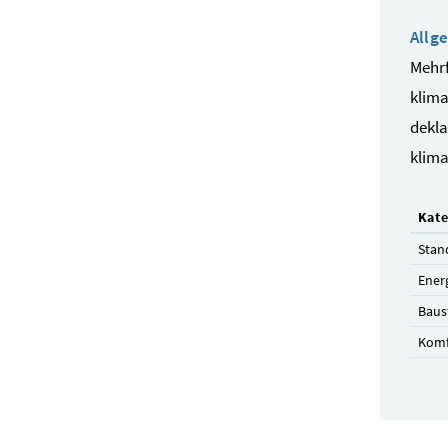
Allg
Mehrf
klima
dekla
klima
Kate
Stan
Ener
Baus
Komf