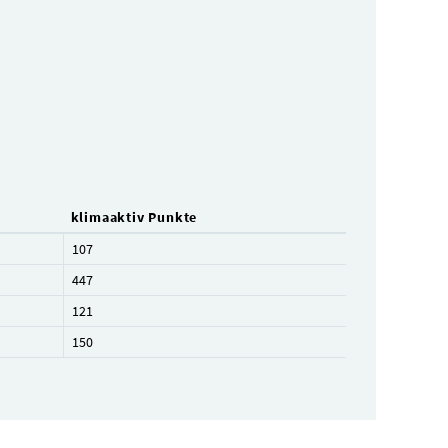
klimaaktiv Punkte
107
447
121
150