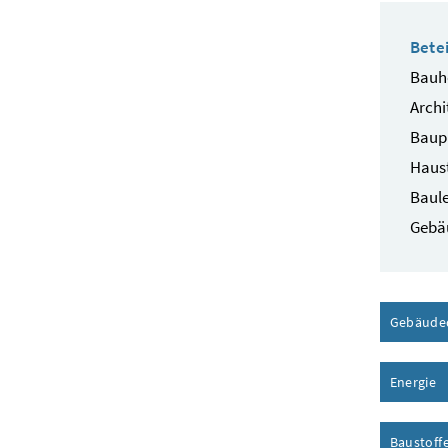
Betei
Bauhe
Archi
Baup
Haust
Baule
Gebä
Gebäude
Energie
I
Baustoff