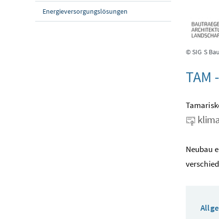
Energieversorgungslösungen
© SIG S B
TAM 
Tamariske
klima
Neubau e
verschied
Allg