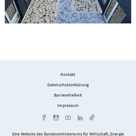
Kontakt
Foto 7: ecoplus Immobilien GmbH
Datenschutzerklärung
Barrierefreiheit
Impressum
Facebook
Instagram
Youtube
LinkedIn
TikTok
Eine Website des Bundesministeriums für Wirtschaft, Energie