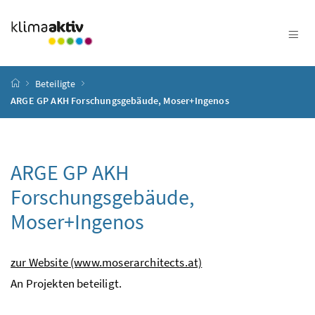
Zum Inhalt
Zum Hauptmenü
Zum Untermenü
Zur Suche
Accesskey
[4]
Accesskey
[1]
Accesskey
[3]
Accesskey
[2]
Startseite
Beteiligte
ARGE GP AKH Forschungsgebäude, Moser+Ingenos
ARGE GP AKH
Forschungsgebäude,
Moser+Ingenos
zur Website (www.moserarchitects.at)
An Projekten beteiligt.