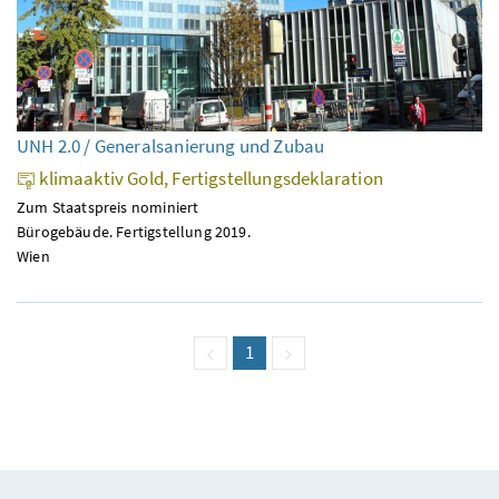
UNH 2.0 / Generalsanierung und Zubau
klimaaktiv Gold, Fertigstellungsdeklaration
Zum Staatspreis nominiert
Bürogebäude. Fertigstellung 2019.
Wien
vorige Seite
Seite
1
(aktuell)
nächste Seite