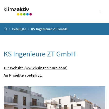
Zum Inhalt
Zum Hauptmenü
Zum Untermenü
Zur Suche
Accesskey
[4]
Accesskey
[1]
Accesskey
[3]
Accesskey
[2]
Startseite
Beteiligte
KS Ingenieure ZT GmbH
KS Ingenieure ZT GmbH
zur Website (www.ksingenieure.com)
An Projekten beteiligt.