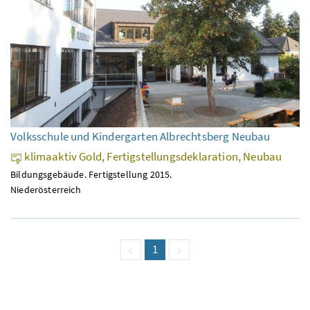
Volksschule und Kindergarten Albrechtsberg Neubau
klimaaktiv Gold, Fertigstellungsdeklaration, Neubau
Bildungsgebäude. Fertigstellung 2015.
Niederösterreich
vorige Seite
Seite
1
(aktuell)
nächste Seite