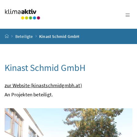
Zum Inhalt
Zum Hauptmenü
Zum Untermenü
Zur Suche
Accesskey
[4]
Accesskey
[1]
Accesskey
[3]
Accesskey
[2]
Startseite
Beteiligte
Kinast Schmid GmbH
Kinast Schmid GmbH
zur Website (kinastschmidgmbh.at)
An Projekten beteiligt.