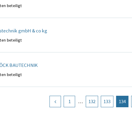
ten beteiligt
stechnik gmbH & co kg
ten beteiligt
ÖCK BAUTECHNIK
ten beteiligt
vorige Seite
Seite
1
Seite
132
Seite
133
Seite
134
(ak