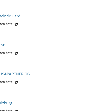
einde Hard
ten beteiligt
ünz
ten beteiligt
US&PARTNER OG
ten beteiligt
lzburg
ten beteiligt