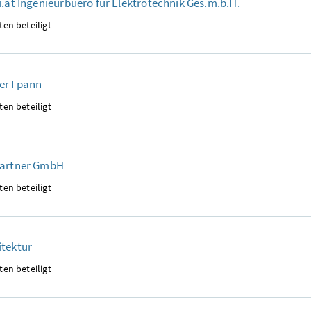
i.at Ingenieurbuero für Elektrotechnik Ges.m.b.H.
ten beteiligt
r I pann
ten beteiligt
Partner GmbH
ten beteiligt
itektur
ten beteiligt